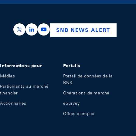
https://x.com/snb_bns
https://ch.linkedin.com/company/swiss-nation
https://www.youtube.com/@swissnation
SNB NEWS ALERT
Informations pour
Portails
Médias
Portail de données de la
BNS
Participants au marché
financier
Opérations de marché
Actionnaires
eSurvey
Offres d'emploi