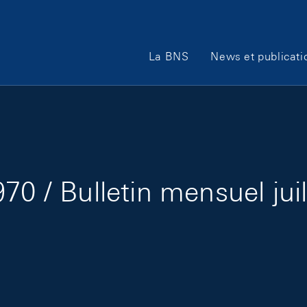
Main Navigation
La BNS
News et publicati
70 / Bulletin mensuel jui