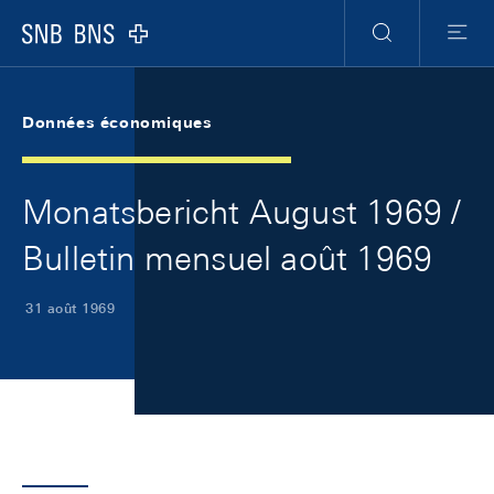
Skip Links Navigation
Header
Meta Navigation
Logo
Recherche
Menu
Données économiques
Monatsbericht August 1969 /
Bulletin mensuel août 1969
31 août 1969