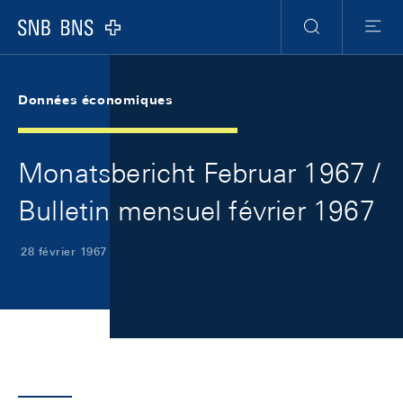
Skip Links Navigation
Header
Meta Navigation
Logo
Recherche
Menu
Données économiques
Monatsbericht Februar 1967 /
Bulletin mensuel février 1967
28 février 1967