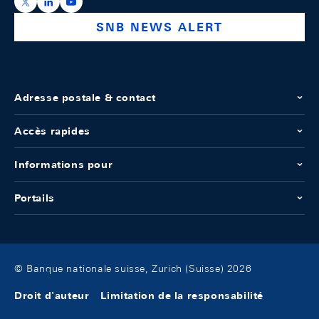
https://x.com/snb_bns
https://ch.linkedin.com/company/swiss-national-ba
https://www.youtube.com/@swissnationalbank
SNB NEWS ALERT
Adresse postale & contact
Accès rapides
Informations pour
Portails
© Banque nationale suisse, Zurich (Suisse) 2026
Droit d'auteur
Limitation de la responsabilité