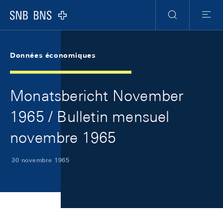
Skip Links Navigation
Header
Meta Navigation
Logo
Recherche
Menu
Données économiques
Monatsbericht November
1965 / Bulletin mensuel
novembre 1965
30 novembre 1965