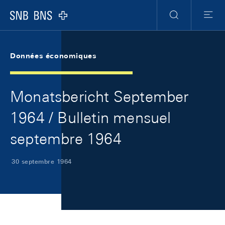
Skip Links Navigation
Header
Meta Navigation
Logo
Recherche
Menu
Données économiques
Monatsbericht September
1964 / Bulletin mensuel
septembre 1964
30 septembre 1964