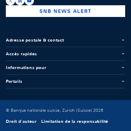
https://x.com/snb_bns
https://ch.linkedin.com/company/swiss-national-ba
https://www.youtube.com/@swissnationalbank
SNB NEWS ALERT
Adresse postale & contact
Accès rapides
Informations pour
Portails
© Banque nationale suisse, Zurich (Suisse) 2026
Droit d'auteur
Limitation de la responsabilité