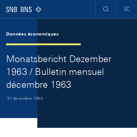
Skip Links Navigation
Header
Meta Navigation
Logo
Recherche
Menu
Données économiques
Monatsbericht Dezember
1963 / Bulletin mensuel
décembre 1963
31 décembre 1963