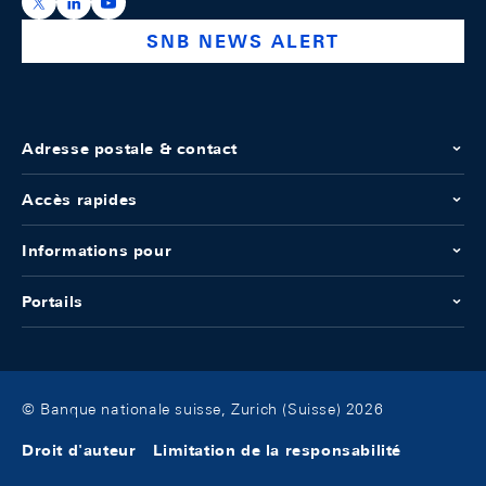
https://x.com/snb_bns
https://ch.linkedin.com/company/swiss-national-ba
https://www.youtube.com/@swissnationalbank
SNB NEWS ALERT
Adresse postale & contact
Accès rapides
Informations pour
Portails
© Banque nationale suisse, Zurich (Suisse) 2026
Droit d'auteur
Limitation de la responsabilité