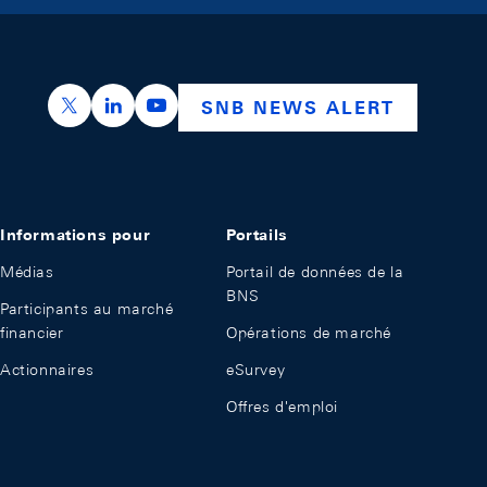
https://x.com/snb_bns
https://ch.linkedin.com/company/swiss-nation
https://www.youtube.com/@swissnation
SNB NEWS ALERT
Informations pour
Portails
Médias
Portail de données de la
BNS
Participants au marché
financier
Opérations de marché
Actionnaires
eSurvey
Offres d'emploi