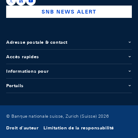
https://x.com/snb_bns
https://ch.linkedin.com/company/swiss-national-ba
https://www.youtube.com/@swissnationalbank
SNB NEWS ALERT
Adresse postale & contact
Accès rapides
Informations pour
Portails
© Banque nationale suisse, Zurich (Suisse) 2026
Droit d'auteur
Limitation de la responsabilité