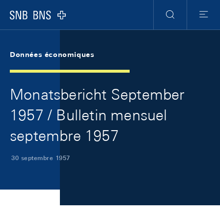
Skip Links Navigation
Header
Meta Navigation
Logo
Recherche
Menu
Données économiques
Monatsbericht September
1957 / Bulletin mensuel
septembre 1957
30 septembre 1957