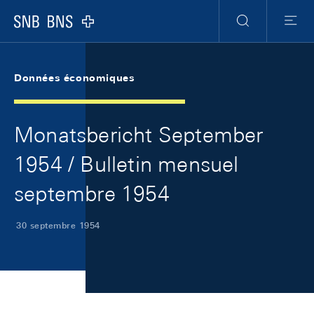
Skip Links Navigation
Header
Meta Navigation
Logo
Recherche
Menu
Données économiques
Monatsbericht September
1954 / Bulletin mensuel
septembre 1954
30 septembre 1954