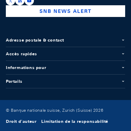
https://x.com/snb_bns
https://ch.linkedin.com/company/swiss-national-ba
https://www.youtube.com/@swissnationalbank
SNB NEWS ALERT
Adresse postale & contact
Accès rapides
Informations pour
Portails
© Banque nationale suisse, Zurich (Suisse) 2026
Droit d'auteur
Limitation de la responsabilité