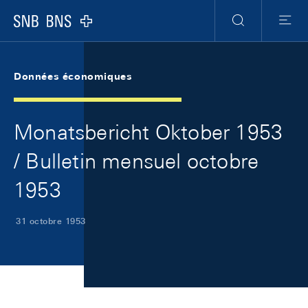
Skip Links Navigation
Header
Meta Navigation
Logo
Recherche
Menu
Données économiques
Monatsbericht Oktober 1953
/ Bulletin mensuel octobre
1953
31 octobre 1953