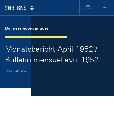
Skip Links Navigation
Header
Meta Navigation
Logo
Recherche
Menu
Données économiques
Monatsbericht April 1952 /
Bulletin mensuel avril 1952
30 avril 1952