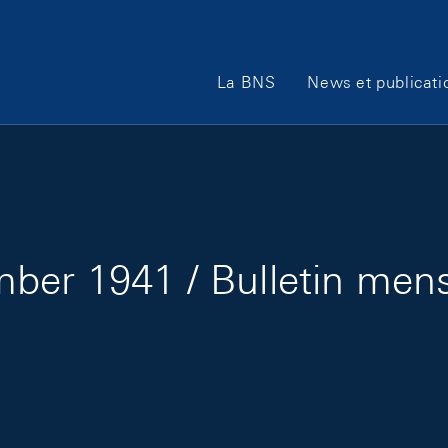
Main Navigation
La BNS
News et publicati
ber 1941 / Bulletin men