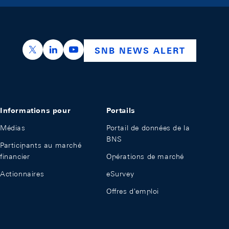
https://x.com/snb_bns
https://ch.linkedin.com/company/swiss-nation
https://www.youtube.com/@swissnation
SNB NEWS ALERT
Informations pour
Portails
Médias
Portail de données de la
BNS
Participants au marché
financier
Opérations de marché
Actionnaires
eSurvey
Offres d'emploi