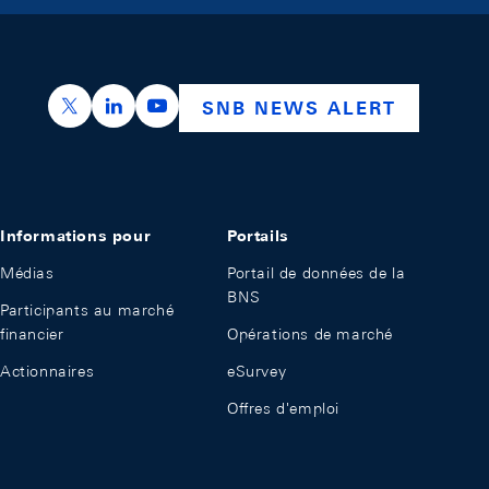
https://x.com/snb_bns
https://ch.linkedin.com/company/swiss-nation
https://www.youtube.com/@swissnation
SNB NEWS ALERT
Informations pour
Portails
Médias
Portail de données de la
BNS
Participants au marché
financier
Opérations de marché
Actionnaires
eSurvey
Offres d'emploi