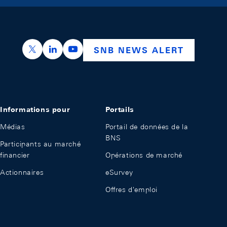
https://x.com/snb_bns
https://ch.linkedin.com/company/swiss-nation
https://www.youtube.com/@swissnation
SNB NEWS ALERT
Informations pour
Portails
Médias
Portail de données de la
BNS
Participants au marché
financier
Opérations de marché
Actionnaires
eSurvey
Offres d'emploi