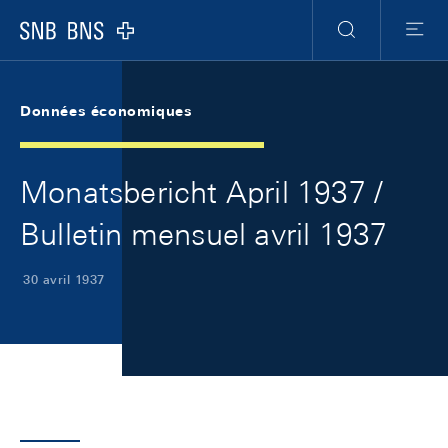
Skip Links Navigation
Header
Meta Navigation
Logo
Recherche
Menu
Données économiques
Monatsbericht April 1937 /
Bulletin mensuel avril 1937
30 avril 1937