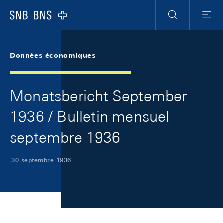
Skip Links Navigation
Header
Meta Navigation
Logo
Recherche
Menu
Données économiques
Monatsbericht September
1936 / Bulletin mensuel
septembre 1936
30 septembre 1936