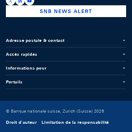
https://x.com/snb_bns
https://ch.linkedin.com/company/swiss-national-ba
https://www.youtube.com/@swissnationalbank
SNB NEWS ALERT
Adresse postale & contact
Accès rapides
Informations pour
Portails
© Banque nationale suisse, Zurich (Suisse) 2026
Droit d'auteur
Limitation de la responsabilité