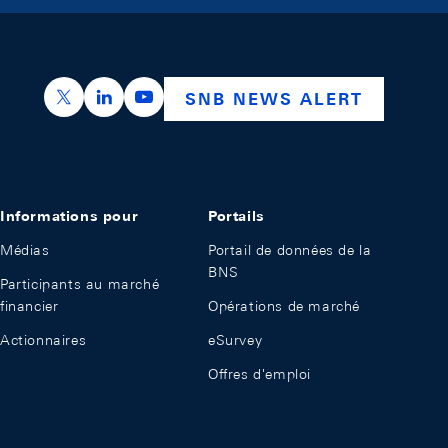
https://x.com/snb_bns
https://ch.linkedin.com/company/swiss-nation
https://www.youtube.com/@swissnation
SNB NEWS ALERT
Informations pour
Portails
Médias
Portail de données de la
BNS
Participants au marché
financier
Opérations de marché
Actionnaires
eSurvey
Offres d'emploi