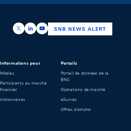
https://x.com/snb_bns
https://ch.linkedin.com/company/swiss-nation
https://www.youtube.com/@swissnation
SNB NEWS ALERT
Informations pour
Portails
Médias
Portail de données de la
BNS
Participants au marché
financier
Opérations de marché
Actionnaires
eSurvey
Offres d'emploi