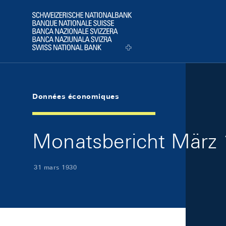
Skip Links Navigation
Header
Logo
Données économiques
Monatsbericht März 
31 mars 1930