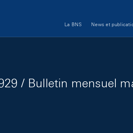
Main Navigation
La BNS
News et publicati
29 / Bulletin mensuel m