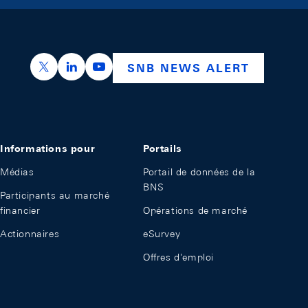
https://x.com/snb_bns
https://ch.linkedin.com/company/swiss-nation
https://www.youtube.com/@swissnation
SNB NEWS ALERT
Informations pour
Portails
Médias
Portail de données de la
BNS
Participants au marché
financier
Opérations de marché
Actionnaires
eSurvey
Offres d'emploi