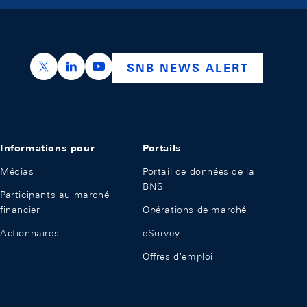
https://x.com/snb_bns
https://ch.linkedin.com/company/swiss-nation
https://www.youtube.com/@swissnation
SNB NEWS ALERT
Informations pour
Portails
Médias
Portail de données de la
BNS
Participants au marché
financier
Opérations de marché
Actionnaires
eSurvey
Offres d'emploi