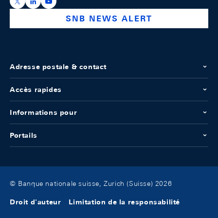
https://x.com/snb_bns
https://ch.linkedin.com/company/swiss-national-ba
https://www.youtube.com/@swissnationalbank
SNB NEWS ALERT
Adresse postale & contact
Accès rapides
Informations pour
Portails
© Banque nationale suisse, Zurich (Suisse) 2026
Droit d'auteur
Limitation de la responsabilité