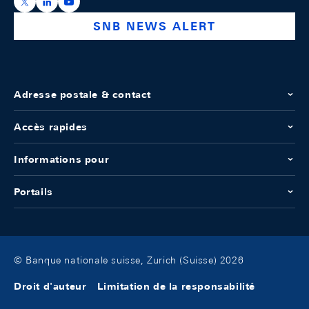
https://x.com/snb_bns
https://ch.linkedin.com/company/swiss-national-ba
https://www.youtube.com/@swissnationalbank
SNB NEWS ALERT
Adresse postale & contact
Accès rapides
Informations pour
Portails
© Banque nationale suisse, Zurich (Suisse) 2026
Droit d'auteur
Limitation de la responsabilité