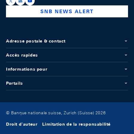
https://x.com/snb_bns
https://ch.linkedin.com/company/swiss-national-ba
https://www.youtube.com/@swissnationalbank
SNB NEWS ALERT
Adresse postale & contact
Accès rapides
Informations pour
Portails
© Banque nationale suisse, Zurich (Suisse) 2026
Droit d'auteur
Limitation de la responsabilité