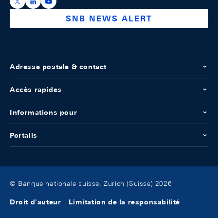
https://x.com/snb_bns
https://ch.linkedin.com/company/swiss-national-ba
https://www.youtube.com/@swissnationalbank
SNB NEWS ALERT
Adresse postale & contact
Accès rapides
Informations pour
Portails
© Banque nationale suisse, Zurich (Suisse) 2026
Droit d'auteur
Limitation de la responsabilité