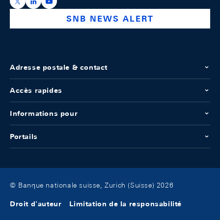
https://x.com/snb_bns
https://ch.linkedin.com/company/swiss-national-ba
https://www.youtube.com/@swissnationalbank
SNB NEWS ALERT
Adresse postale & contact
Accès rapides
Informations pour
Portails
© Banque nationale suisse, Zurich (Suisse) 2026
Droit d'auteur
Limitation de la responsabilité