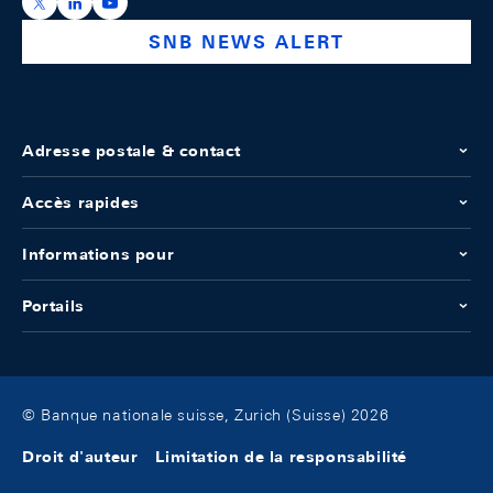
https://x.com/snb_bns
https://ch.linkedin.com/company/swiss-national-ba
https://www.youtube.com/@swissnationalbank
SNB NEWS ALERT
Adresse postale & contact
Accès rapides
Informations pour
Portails
© Banque nationale suisse, Zurich (Suisse) 2026
Droit d'auteur
Limitation de la responsabilité