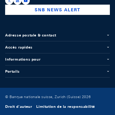
https://x.com/snb_bns
https://ch.linkedin.com/company/swiss-national-ba
https://www.youtube.com/@swissnationalbank
SNB NEWS ALERT
Adresse postale & contact
Accès rapides
Informations pour
Portails
© Banque nationale suisse, Zurich (Suisse) 2026
Droit d'auteur
Limitation de la responsabilité