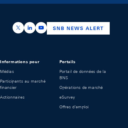
https://x.com/snb_bns
https://ch.linkedin.com/company/swiss-nation
https://www.youtube.com/@swissnation
SNB NEWS ALERT
Informations pour
Portails
Médias
Portail de données de la
BNS
Participants au marché
financier
Opérations de marché
Actionnaires
eSurvey
Offres d'emploi