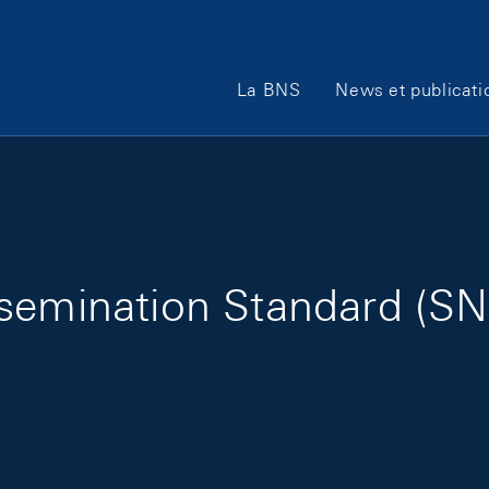
Main Navigation
La BNS
News et publicati
ssemination Standard (SN