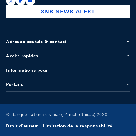
https://x.com/snb_bns
https://ch.linkedin.com/company/swiss-national-ba
https://www.youtube.com/@swissnationalbank
SNB NEWS ALERT
Adresse postale & contact
Accès rapides
Informations pour
Portails
© Banque nationale suisse, Zurich (Suisse) 2026
Droit d'auteur
Limitation de la responsabilité