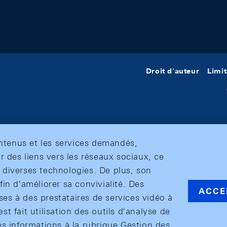
Droit d'auteur
Limit
ontenus et les services demandés,
r des liens vers les réseaux sociaux, ce
et diverses technologies. De plus, son
in d'améliorer sa convivialité. Des
ACCE
s à des prestataires de services vidéo à
est fait utilisation des outils d'analyse de
es informations à la rubrique Gestion des