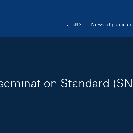
Main Navigation
La BNS
News et publicati
emination Standard (SNB 