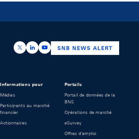
https://x.com/snb_bns
https://ch.linkedin.com/company/swiss-nation
https://www.youtube.com/@swissnation
SNB NEWS ALERT
Informations pour
Portails
Médias
Portail de données de la
BNS
Participants au marché
financier
Opérations de marché
Actionnaires
eSurvey
Offres d'emploi