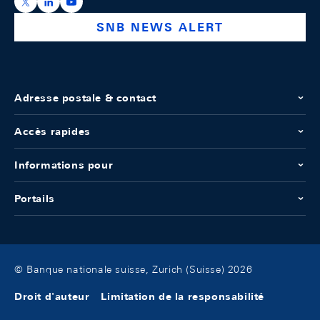
https://x.com/snb_bns
https://ch.linkedin.com/company/swiss-national-ba
https://www.youtube.com/@swissnationalbank
SNB NEWS ALERT
Adresse postale & contact
Accès rapides
Informations pour
Portails
© Banque nationale suisse, Zurich (Suisse) 2026
Droit d'auteur
Limitation de la responsabilité