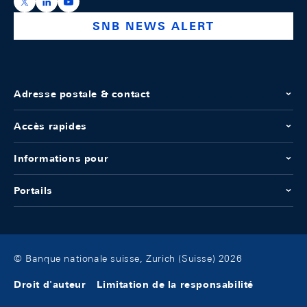
https://x.com/snb_bns
https://ch.linkedin.com/company/swiss-national-ba
https://www.youtube.com/@swissnationalbank
SNB NEWS ALERT
Adresse postale & contact
Accès rapides
Informations pour
Portails
© Banque nationale suisse, Zurich (Suisse) 2026
Droit d'auteur
Limitation de la responsabilité