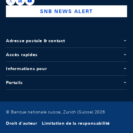
https://x.com/snb_bns
https://ch.linkedin.com/company/swiss-national-ba
https://www.youtube.com/@swissnationalbank
SNB NEWS ALERT
Adresse postale & contact
Accès rapides
Informations pour
Portails
© Banque nationale suisse, Zurich (Suisse) 2026
Droit d'auteur
Limitation de la responsabilité