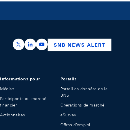
https://x.com/snb_bns
https://ch.linkedin.com/company/swiss-nation
https://www.youtube.com/@swissnation
SNB NEWS ALERT
Informations pour
Portails
Médias
Portail de données de la
BNS
Participants au marché
financier
Opérations de marché
Actionnaires
eSurvey
Offres d'emploi