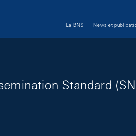
Main Navigation
La BNS
News et publicati
semination Standard (SNB 