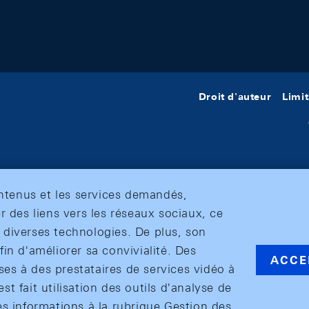
Droit d'auteur
Limit
ontenus et les services demandés,
r des liens vers les réseaux sociaux, ce
et diverses technologies. De plus, son
in d'améliorer sa convivialité. Des
ACCE
s à des prestataires de services vidéo à
est fait utilisation des outils d'analyse de
es informations à la rubrique Gestion des