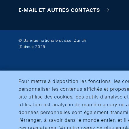
E-MAIL ET AUTRES CONTACTS
© Banque nationale suisse, Zurich
(Suisse) 2026
Pour mettre à disposition les fonctions, les c
personnaliser les contenus affichés et propose
site utilise des cookies, des outils d'analyse 
utilisation est analysée de manière anonyme af
données personnelles sont également transmise
l'étranger, à savoir dans le monde entier, et il 
ces prestataires. Vous trouverez de plus ampl