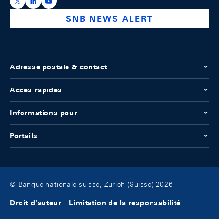
https://x.com/snb_bns
https://ch.linkedin.com/company/swiss-national-ba
https://www.youtube.com/@swissnationalbank
SNB NEWS ALERT
Adresse postale & contact
Accès rapides
Informations pour
Portails
© Banque nationale suisse, Zurich (Suisse) 2026
Droit d'auteur
Limitation de la responsabilité