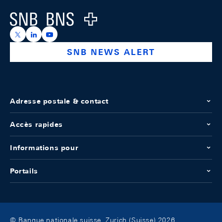
Logo
https://x.com/snb_bns
https://ch.linkedin.com/company/swiss-national-ba
https://www.youtube.com/@swissnationalbank
SNB NEWS ALERT
Adresse postale & contact
Accès rapides
Informations pour
Portails
© Banque nationale suisse, Zurich (Suisse) 2026