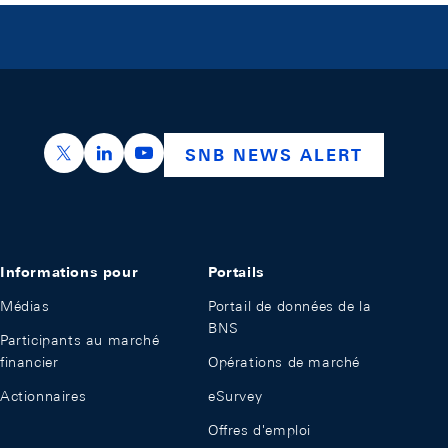
https://x.com/snb_bns
https://ch.linkedin.com/company/swiss-nation
https://www.youtube.com/@swissnation
SNB NEWS ALERT
Informations pour
Portails
Médias
Portail de données de la
BNS
Participants au marché
financier
Opérations de marché
Actionnaires
eSurvey
Offres d'emploi