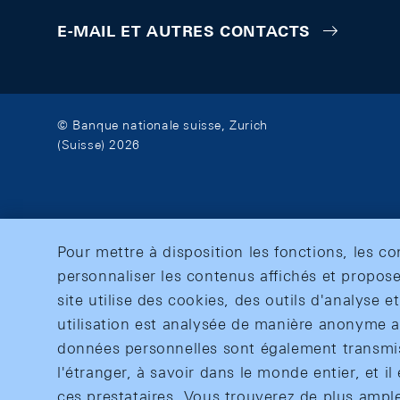
E-MAIL ET AUTRES CONTACTS
© Banque nationale suisse, Zurich
(Suisse) 2026
Pour mettre à disposition les fonctions, les c
personnaliser les contenus affichés et propose
site utilise des cookies, des outils d'analyse 
utilisation est analysée de manière anonyme af
données personnelles sont également transmise
l'étranger, à savoir dans le monde entier, et il 
ces prestataires. Vous trouverez de plus ampl