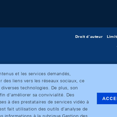
Droit d'auteur
Limit
ontenus et les services demandés,
r des liens vers les réseaux sociaux, ce
et diverses technologies. De plus, son
in d'améliorer sa convivialité. Des
ACCE
s à des prestataires de services vidéo à
est fait utilisation des outils d'analyse de
es informations à la rubrique Gestion des