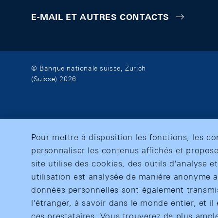
E-MAIL ET AUTRES CONTACTS
© Banque nationale suisse, Zurich
(Suisse) 2026
Pour mettre à disposition les fonctions, les c
personnaliser les contenus affichés et propose
site utilise des cookies, des outils d'analyse 
utilisation est analysée de manière anonyme af
données personnelles sont également transmise
l'étranger, à savoir dans le monde entier, et il 
ces prestataires. Vous trouverez de plus ampl