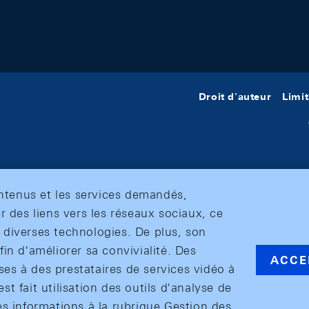
Droit d'auteur
Limit
ontenus et les services demandés,
r des liens vers les réseaux sociaux, ce
et diverses technologies. De plus, son
in d'améliorer sa convivialité. Des
ACCE
s à des prestataires de services vidéo à
est fait utilisation des outils d'analyse de
es informations à la rubrique Gestion des