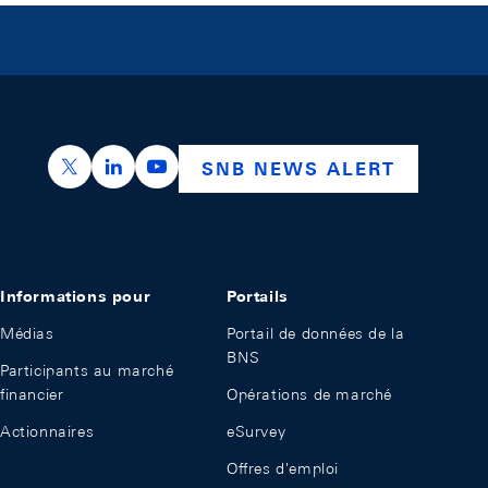
https://x.com/snb_bns
https://ch.linkedin.com/company/swiss-nation
https://www.youtube.com/@swissnation
SNB NEWS ALERT
Informations pour
Portails
Médias
Portail de données de la
BNS
Participants au marché
financier
Opérations de marché
Actionnaires
eSurvey
Offres d'emploi