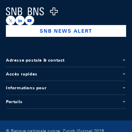
Logo
https://x.com/snb_bns
https://ch.linkedin.com/company/swiss-national-ba
https://www.youtube.com/@swissnationalbank
SNB NEWS ALERT
Adresse postale & contact
Accès rapides
Informations pour
Portails
© Banque nationale suisse, Zurich (Suisse) 2026