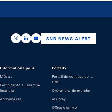
https://x.com/snb_bns
https://ch.linkedin.com/company/swiss-nation
https://www.youtube.com/@swissnation
SNB NEWS ALERT
Informations pour
Portails
Médias
Portail de données de la
BNS
Participants au marché
financier
Opérations de marché
Actionnaires
eSurvey
Offres d'emploi