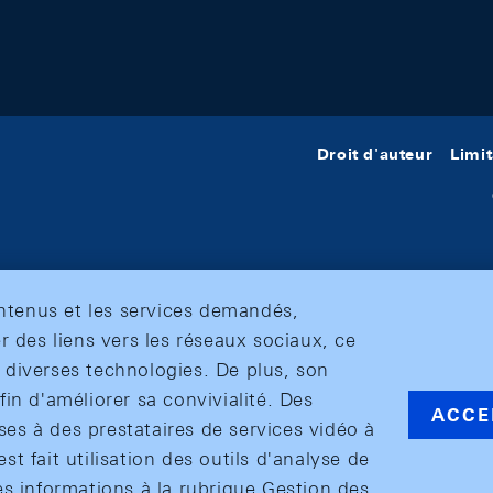
Droit d'auteur
Limit
ontenus et les services demandés,
r des liens vers les réseaux sociaux, ce
et diverses technologies. De plus, son
in d'améliorer sa convivialité. Des
ACCE
s à des prestataires de services vidéo à
est fait utilisation des outils d'analyse de
es informations à la rubrique Gestion des