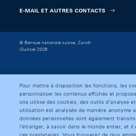
E-MAIL ET AUTRES CONTACTS
© Banque nationale suisse, Zurich
(Suisse) 2026
Pour mettre à disposition les fonctions, les c
personnaliser les contenus affichés et propose
site utilise des cookies, des outils d'analyse 
utilisation est analysée de manière anonyme af
données personnelles sont également transmise
l'étranger, à savoir dans le monde entier, et il 
ces prestataires. Vous trouverez de plus ampl