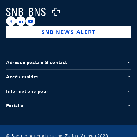
Logo
https://x.com/snb_bns
https://ch.linkedin.com/company/swiss-national-ba
https://www.youtube.com/@swissnationalbank
SNB NEWS ALERT
Adresse postale & contact
Accès rapides
Informations pour
Portails
© Banque nationale suisse, Zurich (Suisse) 2026