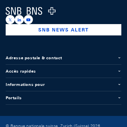
Logo
https://x.com/snb_bns
https://ch.linkedin.com/company/swiss-national-ba
https://www.youtube.com/@swissnationalbank
SNB NEWS ALERT
Adresse postale & contact
Accès rapides
Informations pour
Portails
© Banque nationale suisse, Zurich (Suisse) 2026