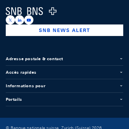
Logo
https://x.com/snb_bns
https://ch.linkedin.com/company/swiss-national-ba
https://www.youtube.com/@swissnationalbank
SNB NEWS ALERT
Adresse postale & contact
Accès rapides
Informations pour
Portails
© Banque nationale suisse, Zurich (Suisse) 2026