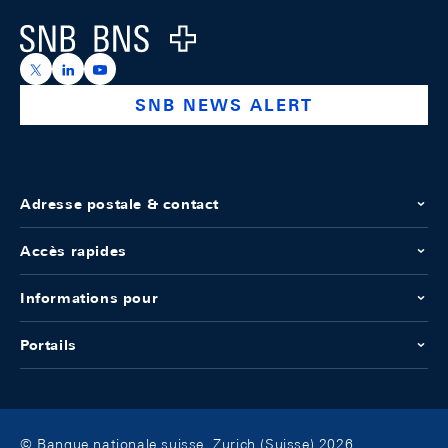
Logo
https://x.com/snb_bns
https://ch.linkedin.com/company/swiss-national-ba
https://www.youtube.com/@swissnationalbank
SNB NEWS ALERT
Adresse postale & contact
Accès rapides
Informations pour
Portails
© Banque nationale suisse, Zurich (Suisse) 2026