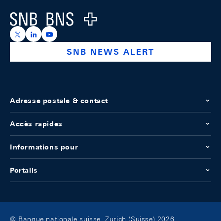
Logo
https://x.com/snb_bns
https://ch.linkedin.com/company/swiss-national-ba
https://www.youtube.com/@swissnationalbank
SNB NEWS ALERT
Adresse postale & contact
Accès rapides
Informations pour
Portails
© Banque nationale suisse, Zurich (Suisse) 2026