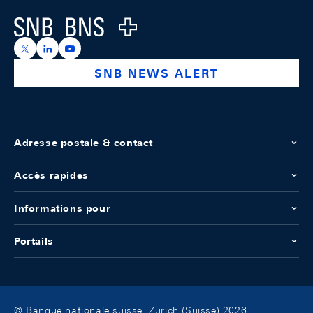
Logo
https://x.com/snb_bns
https://ch.linkedin.com/company/swiss-national-ba
https://www.youtube.com/@swissnationalbank
SNB NEWS ALERT
Adresse postale & contact
Accès rapides
Informations pour
Portails
© Banque nationale suisse, Zurich (Suisse) 2026