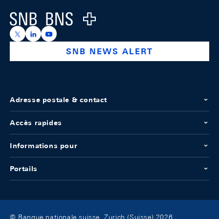
Logo
https://x.com/snb_bns
https://ch.linkedin.com/company/swiss-national-ba
https://www.youtube.com/@swissnationalbank
SNB NEWS ALERT
Adresse postale & contact
Accès rapides
Informations pour
Portails
© Banque nationale suisse, Zurich (Suisse) 2026