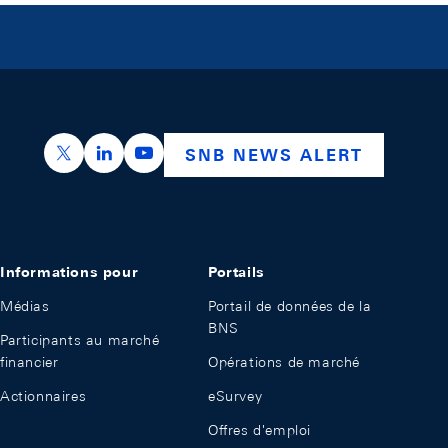
https://x.com/snb_bns
https://ch.linkedin.com/company/swiss-nation
https://www.youtube.com/@swissnation
SNB NEWS ALERT
Informations pour
Portails
Médias
Portail de données de la
BNS
Participants au marché
financier
Opérations de marché
Actionnaires
eSurvey
Offres d'emploi