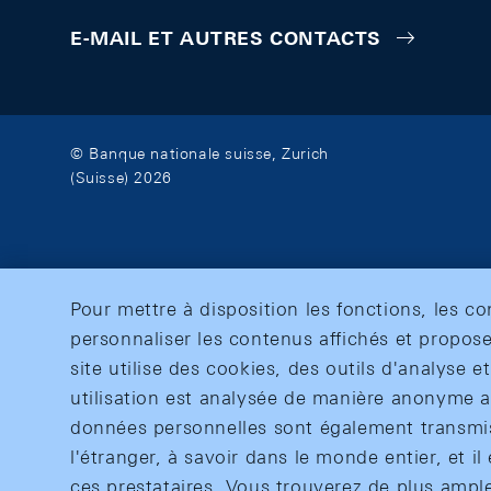
E-MAIL ET AUTRES CONTACTS
© Banque nationale suisse, Zurich
(Suisse) 2026
Pour mettre à disposition les fonctions, les c
personnaliser les contenus affichés et propose
site utilise des cookies, des outils d'analyse 
utilisation est analysée de manière anonyme af
données personnelles sont également transmise
l'étranger, à savoir dans le monde entier, et il 
ces prestataires. Vous trouverez de plus ampl