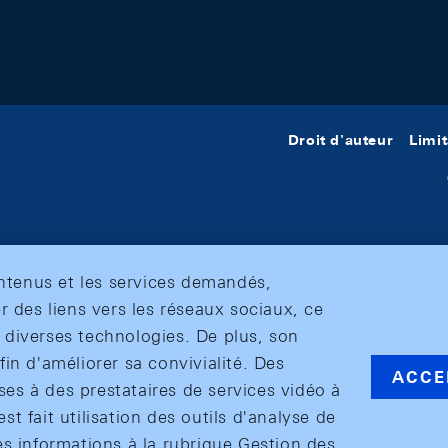
Droit d'auteur
Limit
ontenus et les services demandés,
r des liens vers les réseaux sociaux, ce
et diverses technologies. De plus, son
in d'améliorer sa convivialité. Des
ACCE
s à des prestataires de services vidéo à
est fait utilisation des outils d'analyse de
es informations à la rubrique Gestion des