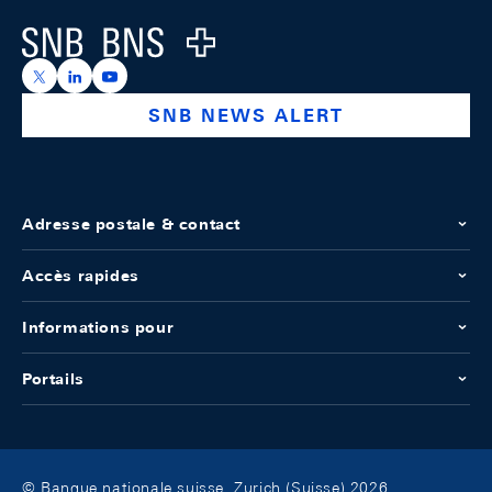
Logo
https://x.com/snb_bns
https://ch.linkedin.com/company/swiss-national-ba
https://www.youtube.com/@swissnationalbank
SNB NEWS ALERT
Adresse postale & contact
Accès rapides
Informations pour
Portails
© Banque nationale suisse, Zurich (Suisse) 2026