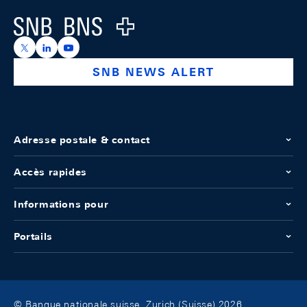
Logo
https://x.com/snb_bns
https://ch.linkedin.com/company/swiss-national-ba
https://www.youtube.com/@swissnationalbank
SNB NEWS ALERT
Adresse postale & contact
Accès rapides
Informations pour
Portails
© Banque nationale suisse, Zurich (Suisse) 2026